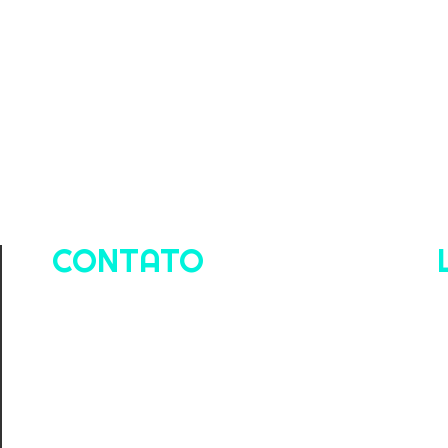
CONTATO
E-mail
marketing@agenciaoffline.com.br
Telefone
+55 11 91341-0070