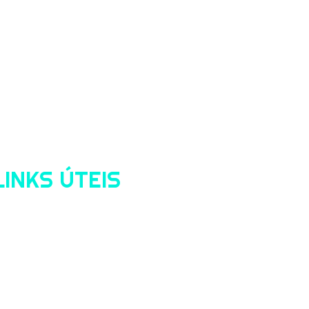
LINKS ÚTEIS
Home
Sobre nós
Nosso Time
Serviços